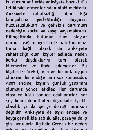
bu durumlar ileride anksiyete bozukluğu
tetikleyici etmenlerinden olabilmektedir.
Anksiyete rahatsızlığı olan kişi
bilinçaltına yerleştirdiği duygusal
huzursuzlukları ve çelişkili durumları
nedeniyle korku ve kaygı yaşamaktadır.
Bilinçaltında bulunan tüm olaylar
normal yaşam içerisinde hatırlanamaz.
Buna bağlı olarak da anksiyete
rahatsızlığı olan kişiler aslında neden
korku duyduklarını tam olarak
bilemezler ve ifade edemezler. Bu
kişilerde sürekli, aşırı ve durumla uygun
olmayan bir endişe hali söz konusudur.
Aşırı endişe, kişinin günlük yaşamını
olumsuz yönde etkiler. Her durumda
olası en kötü sonuca odaklanırlar, her
şey kendi denetimleri dışındadır. İyi bir
olasılık ya da geriye dönüş mümkün
değildir. Anksiyete de aşırı endişe ve
kaygı genellikle sağlık, aile, para ya da iş
gibi konularla ilgilidir. Gerçek bir neden
yokken ya da nedeni olsa bile durumla