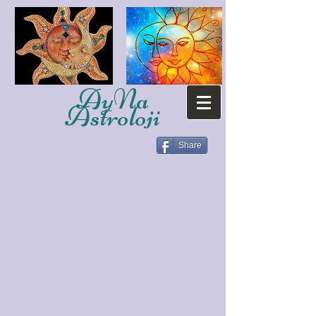
AyNa
Astroloji
Share