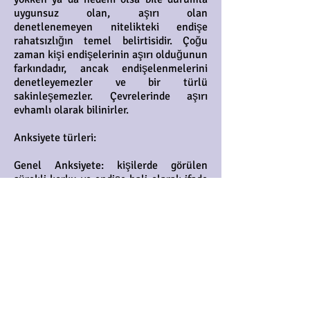
uygunsuz olan, aşırı olan
denetlenemeyen nitelikteki endişe
rahatsızlığın temel belirtisidir. Çoğu
zaman kişi endişelerinin aşırı olduğunun
farkındadır, ancak endişelenmelerini
denetleyemezler ve bir türlü
sakinleşemezler. Çevrelerinde aşırı
evhamlı olarak bilinirler.
Anksiyete türleri:
Genel Anksiyete: kişilerde görülen
sürekli korku ve endişe hali olarak ifade
edilir. Bu durum günlük hayatı
etkiliyorsa genel anksiyete olarak
değerlendirilmelidir. Genelde kişide hiç
bitmeyen bir huzursuzluk ve kötü şeyler
olacak hissi bulunur ve kronik endişelilik
hali olarak da ifade edilebilinir.
Panik atak: panik atak en çok görülen
anksiyete bozukluğudur. Kişiden kişiye
değişen durumlarda, beklenmedik