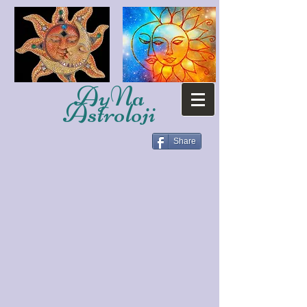
AyNa
Astroloji
Share