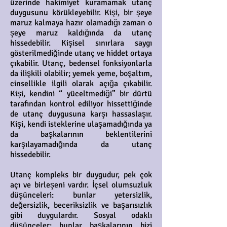
üzerinde hakimiyet kuramamak utanç
duygusunu körükleyebilir. Kişi, bir şeye
maruz kalmaya hazır olamadığı zaman o
şeye maruz kaldığında da utanç
hissedebilir. Kişisel sınırlara saygı
gösterilmediğinde utanç ve hiddet ortaya
çıkabilir. Utanç, bedensel fonksiyonlarla
da ilişkili olabilir; yemek yeme, boşaltım,
cinsellikle ilgili olarak açığa çıkabilir.
Kişi, kendini “ yüceltmediği” bir dürtü
tarafından kontrol ediliyor hissettiğinde
de utanç duygusuna karşı hassaslaşır.
Kişi, kendi isteklerine ulaşamadığında ya
da başkalarının beklentilerini
karşılayamadığında da utanç
hissedebilir.
Utanç kompleks bir duygudur, pek çok
açı ve birleşeni vardır. İçsel olumsuzluk
düşünceleri: bunlar yetersizlik,
değersizlik, beceriksizlik ve başarısızlık
gibi duygulardır. Sosyal odaklı
düşünceler: bunlar başkalarının bizi