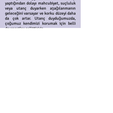
yaptığından dolayı mahcubiyet, suçluluk
veya utanç duyarken aşağılanmanın
geleceğini varsayar ve korku düzeyi daha
da çok artar. Utanç duyduğumuzda,
çoğumuz kendimizi korumak için belli
davranışlar geliştiririz.
Bazı kişiler yalnız kalmayı tercih
ederken bazılarımız içine kapanır. Bazen
de bizi utandıran durumdan ve ortamdan
kaçmayı tercih ederiz.
Geliştirmiş olduğumuz bu koruma
davranışları sonuç olarak olayı
çözmemize yardımcı olmaz. Bu yüzden
utanç duygusundan kurtulmak için,
utanç duymamıza sebep olan
davranışların kaynağını tespit etmemiz
ve bize olan etkilerini anlamamız gerekir.
Utangaçlığın temelinde güvensizlik
duygusu vardır. Kendinizi güvende
hissetmenize sebep olan şeyleri
bulduğunuzda bu konuda çözüm