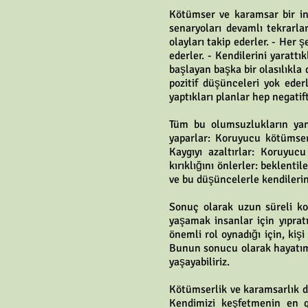
Kötümser ve karamsar bir ins
senaryoları devamlı tekrarla
olayları takip ederler. - Her
ederler. - Kendilerini yaratt
başlayan başka bir olasılıkla 
pozitif düşünceleri yok eder
yaptıkları planlar hep negatift
Tüm bu olumsuzlukların ya
yaparlar: Koruyucu kötümser
Kaygıyı azaltırlar: Koruyuc
kırıklığını önlerler: beklenti
ve bu düşüncelerle kendilerini
Sonuç olarak uzun süreli ko
yaşamak insanlar için yıprat
önemli rol oynadığı için, ki
Bunun sonucu olarak hayatımı
yaşayabiliriz.
Kötümserlik ve karamsarlık du
Kendimizi keşfetmenin en g