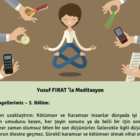
Yusuf FIRAT ‘la Meditasyon
ngellerimiz – 3. Bölüm:
en uzaklaştırın: Kötümser ve Karamsar insanlar dünyada iyi 
n umudunu kesen, her şeyin sonunu ya da belli bir işin son
er zaman olumsuz biten bir son düşünürler. Gelecekle ilgili düş
run ötesine geçmez. Sürekli karamsar ve kötümser olmak nihai o