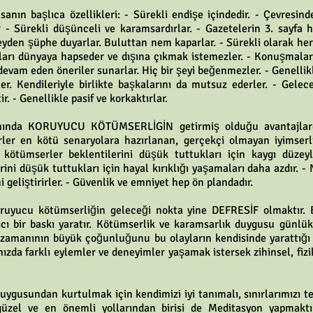
anın başlıca özellikleri: - Sürekli endişe içindedir. - Çevresin
r - Sürekli düşünceli ve karamsardırlar. - Gazetelerin 3. sayfa 
 şeyden şüphe duyarlar. Buluttan nem kaparlar. - Sürekli olarak he
ıkları dünyaya hapseder ve dışına çıkmak istemezler. - Konuşmala
devam eden öneriler sunarlar. Hiç bir şeyi beğenmezler. - Genellikl
ler. Kendileriyle birlikte başkalarını da mutsuz ederler. - Gele
ir. - Genellikle pasif ve korkaktırlar.
nında KORUYUCU KÖTÜMSERLİGİN getirmiş olduğu avantajlarda
ler en kötü senaryolara hazırlanan, gerçekçi olmayan iyimserli
u kötümserler beklentilerini düşük tuttukları için kaygı düzey
lerini düşük tuttukları için hayal kırıklığı yaşamaları daha azdır. -
 geliştirirler. - Güvenlik ve emniyet hep ön plandadır.
ruyucu kötümserliğin geleceği nokta yine DEFRESİF olmaktır. 
ıcı bir baskı yaratır. Kötümserlik ve karamsarlık duygusu günlü
şi zamanının büyük çoğunluğunu bu olayların kendisinde yarattığı
zda farklı eylemler ve deneyimler yaşamak istersek zihinsel, fiz
ygusundan kurtulmak için kendimizi iyi tanımalı, sınırlarımızı t
üzel ve en önemli yollarından birisi de Meditasyon yapmaktır