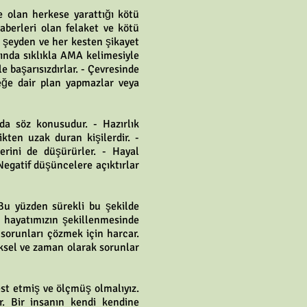
de olan herkese yarattığı kötü
haberleri olan felaket ve kötü
r şeyden ve her kesten şikayet
rında sıklıkla AMA kelimesiyle
e başarısızdırlar. - Çevresinde
ceğe dair plan yapmazlar veya
 söz konusudur. - Hazırlık
kten uzak duran kişilerdir. -
lerini de düşürürler. - Hayal
 Negatif düşüncelere açıktırlar
Bu yüzden sürekli bu şekilde
k hayatımızın şekillenmesinde
 sorunları çözmek için harcar.
iksel ve zaman olarak sorunlar
est etmiş ve ölçmüş olmalıyız.
. Bir insanın kendi kendine