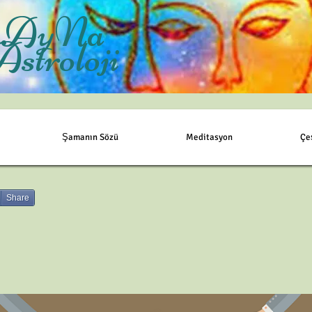
AyNa
Astroloji
Şamanın Sözü
Meditasyon
Çe
Share