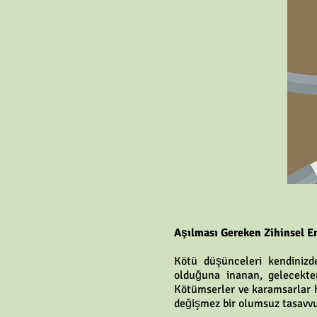
Aşılması Gereken Zihinsel E
Kötü düşünceleri kendinizd
olduğuna inanan, gelecekte
Kötümserler ve karamsarlar h
değişmez bir olumsuz tasavvu