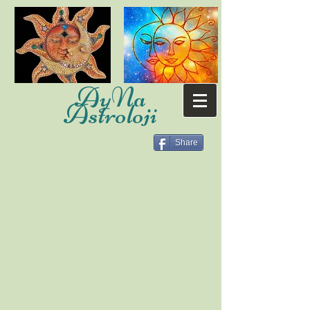
AyNa
Astroloji
Share