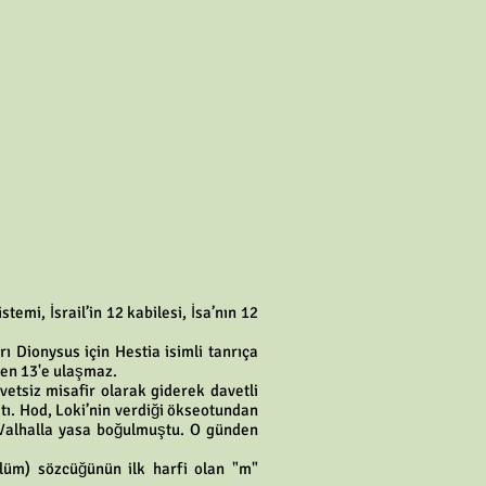
emi, İsrail’in 12 kabilesi, İsa’nın 12
rı Dionysus için Hestia isimli tanrıça
len 13'e ulaşmaz.
avetsiz misafir olarak giderek davetli
ıştı. Hod, Loki’nin verdiği ökseotundan
n Valhalla yasa boğulmuştu. O günden
ölüm) sözcüğünün ilk harfi olan "m"