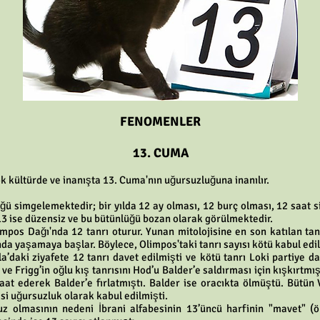
FENOMENLER
13. CUMA
k kültürde ve inanışta 13. Cuma'nın uğursuzluğuna inanılır.
ü simgelemektedir; bir yılda 12 ay olması, 12 burç olması, 12 saat sist
. 13 ise düzensiz ve bu bütünlüğü bozan olarak görülmektedir.
limpos Dağı'nda 12 tanrı oturur. Yunan mitolojisine en son katılan tan
nda yaşamaya başlar. Böylece, Olimpos'taki tanrı sayısı kötü kabul edi
la’daki ziyafete 12 tanrı davet edilmişti ve kötü tanrı Loki partiye d
 ve Frigg’in oğlu kış tanrısını Hod’u Balder’e saldırması için kışkırtm
taat ederek Balder’e fırlatmıştı. Balder ise oracıkta ölmüştü. Bütü
si uğursuzluk olarak kabul edilmişti.
suz olmasının nedeni İbrani alfabesinin 13’üncü harfinin "mavet" (