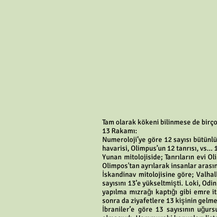
Tam olarak kökeni bilinmese de birço
13 Rakamı:
Numeroloji’ye göre 12 sayısı bütünlüğ
havarisi, Olimpus’un 12 tanrısı, vs..
Yunan mitolojiside; Tanrıların evi O
Olimpos'tan ayrılarak insanlar arası
İskandinav mitolojisine göre; Valhal
sayısını 13’e yükseltmişti. Loki, Odin
yapılma mızrağı kaptığı gibi emre i
sonra da ziyafetlere 13 kişinin gelme
İbraniler’e göre 13 sayısının uğur