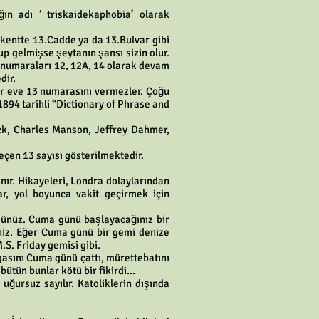
ğın adı ‘ triskaidekaphobia’ olarak
 kentte 13.Cadde ya da 13.Bulvar gibi
p gelmişse şeytanın şansı sizin olur.
a numaraları 12, 12A, 14 olarak devam
dir.
bir eve 13 numarasını vermezler. Çoğu
894 tarihli “Dictionary of Phrase and
ack, Charles Manson, Jeffrey Dahmer,
eçen 13 sayısı gösterilmektedir.
nır. Hikayeleri, Londra dolaylarından
r, yol boyunca vakit geçirmek için
rsünüz. Cuma günü başlayacağınız bir
iniz. Eğer Cuma günü bir gemi denize
.S. Friday gemisi gibi.
gasını Cuma günü çattı, mürettebatını
ütün bunlar kötü bir fikirdi...
ğursuz sayılır. Katoliklerin dışında