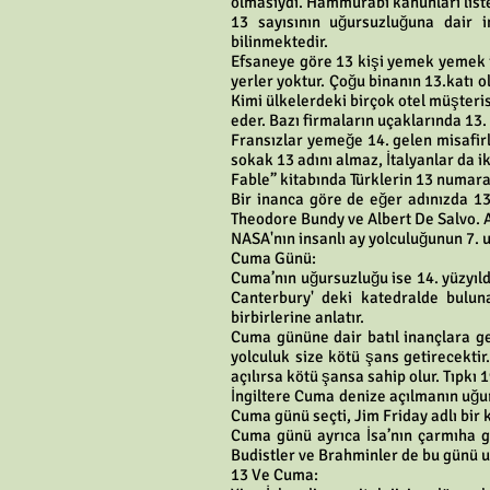
olmasıydı. Hammurabi kanunları liste
13 sayısının uğursuzluğuna dair in
bilinmektedir.
Efsaneye göre 13 kişi yemek yemek iç
yerler yoktur. Çoğu binanın 13.katı 
Kimi ülkelerdeki birçok otel müşter
eder. Bazı firmaların uçaklarında 13. 
Fransızlar yemeğe 14. gelen misafirl
sokak 13 adını almaz, İtalyanlar da 
Fable” kitabında Türklerin 13 numara
Bir inanca göre de eğer adınızda 1
Theodore Bundy ve Albert De Salvo. A
NASA'nın insanlı ay yolculuğunun 7. 
Cuma Günü:
Cuma’nın uğursuzluğu ise 14. yüzyıl
Canterbury' deki katedralde bulun
birbirlerine anlatır.
Cuma gününe dair batıl inançlara g
yolculuk size kötü şans getirecekti
açılırsa kötü şansa sahip olur. Tıpkı
İngiltere Cuma denize açılmanın uğur
Cuma günü seçti, Jim Friday adlı bir 
Cuma günü ayrıca İsa’nın çarmıha ge
Budistler ve Brahminler de bu günü u
13 Ve Cuma: