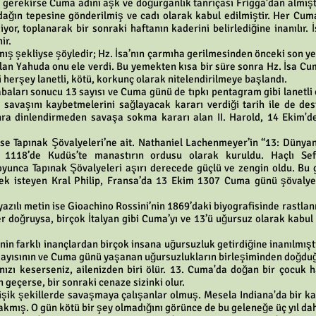
 gerekirse Cuma adını aşk ve doğurganlık tanrıçası Frigga’dan almışt
r dağın tepesine gönderilmiş ve cadı olarak kabul edilmiştir. Her Cu
yor, toplanarak bir sonraki haftanın kaderini belirlediğine inanılır
ir.
mış şekliyse şöyledir; Hz. İsa’nın çarmıha gerilmesinden önceki son 
olan Yahuda onu ele verdi. Bu yemekten kısa bir süre sonra Hz. İsa Cu
ği herşey lanetli, kötü, korkunç olarak nitelendirilmeye başlandı.
baları sonucu 13 sayısı ve Cuma günü de tıpkı pentagram gibi lanetli o
ngs savaşını kaybetmelerini sağlayacak kararı verdiği tarih ile de 
nra dinlendirmeden savaşa sokma kararı alan II. Harold, 14 Ekim'de
 ise Tapınak Şövalyeleri’ne ait. Nathaniel Lachenmeyer’in “13: Dünya
 1118’de Kudüs’te manastırın ordusu olarak kuruldu. Haçlı Sefer
boyunca Tapınak Şövalyeleri aşırı derecede güçlü ve zengin oldu. Bu 
mek isteyen Kral Philip, Fransa’da 13 Ekim 1307 Cuma günü şövalyel
yazılı metin ise Gioachino Rossini’nin 1869’daki biyografisinde rastla
er doğruysa, birçok İtalyan gibi Cuma’yı ve 13’ü uğursuz olarak kabu
in farklı inançlardan birçok insana uğursuzluk getirdiğine inanılmıştı
sayısının ve Cuma günü yaşanan uğursuzlukların birleşiminden doğduğu
ızı keserseniz, ailenizden biri ölür. 13. Cuma'da doğan bir çocuk h
geçerse, bir sonraki cenaze sizinki olur.
ğişik şekillerde savaşmaya çalışanlar olmuş. Mesela Indiana'da bir
kmış. O gün kötü bir şey olmadığını görünce de bu geleneğe üç yıl da