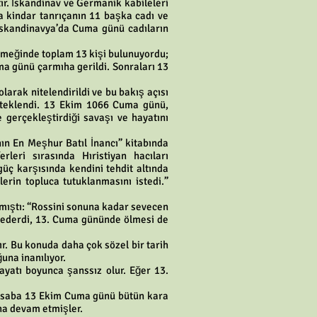
ır. İskandinav ve Germanik kabileleri
ma kindar tanrıçanın 11 başka cadı ve
. İskandinavya’da Cuma günü cadıların
yemeğinde toplam 13 kişi bulunuyordu;
ma günü çarmıha gerildi. Sonraları 13
larak nitelendirildi ve bu bakış açısı
desteklendi. 13 Ekim 1066 Cuma günü,
 gerçekleştirdiği savaşı ve hayatını
nın En Meşhur Batıl İnancı” kitabında
leri sırasında Hıristiyan hacıları
güç karşısında kendini tehdit altında
erin topluca tutuklanmasını istedi.”
nmıştı: “Rossini sonuna kadar sevecen
l ederdi, 13. Cuma gününde ölmesi de
r. Bu konuda daha çok sözel bir tarih
na inanılıyor.
ayatı boyunca şanssız olur. Eğer 13.
 kasaba 13 Ekim Cuma günü bütün kara
ha devam etmişler.