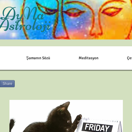
AyNa
Astroloji
Şamanın Sözü
Meditasyon
Çe
Share