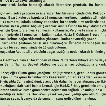
sinde ise 13 sayısı atlanmıştı.
anç artık korku hastalığı olarak literatüre girmiştir. Bu hastalı
in aynı sofraya oturursa içlerinden biri bir sene içinde ölür. Pek çok
olmaz. Bazı ülkelerde kapılara 13 numarası verilmez. İsminize 13 mektu
isi 13 numaralı odada kalmayı reddeder; bu nedenle kimi otellerde od
koltuk sırası yoktur. Alışveriş oranları ayın 13’ünde bir hayli düşmekte
er için Quartorziennes kelimesini kullanırlar. Ve yine Fransızlar hiç
ikramiyelerde 13 numarasını kullanmazlar. Hatta E. Cobham Brewer’ın 1
sını, kelime dağarcıklarından çıkaracak kadar sevmediği yazar.
3 harf varsa şeytanın şansı size bulaşmıştır. Örneğin Karındeşen J
yrıca bir cadı meclisinde de 13 cadı bulunur.
uçuşu olan Apollo 13 projesinin başarısızlığına neden olarak isminde g
da Geoffrey Chaucer tarafından yazılan Canterbury Hikâyeleri’ne daya
an Saint Thomas Becket Mabedi'ne doğru hac yolculuğuna çıkanla
elince; eğer Cuma günü yatağınızı değiştirirseniz, gece kabus görü
r. Eğer Cuma günü tırnaklarınızı keserseniz, onları kederden kesers
 19. yüzyılda Cuma günü denize açılıp bir daha hiç haber alınamayan H.M
suzluğuna dair batıl inancı kırmak için H.M.S. Friday gemisinin omur
kaptan atadı ve Cuma günü denize açılmasını sağladı. Ve anlaşılan o ki b
rildiği ve Adem ile Havva’nın yasak meyveyi yediği gün olduğu için u
ğursuz sayar. İspanya’da da cumanın şans getirdiğine inanılmaz.