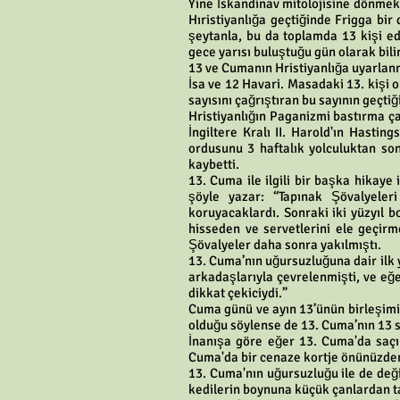
Yine İskandinav mitolojisine dönmek
Hıristiyanlığa geçtiğinde Frigga bi
şeytanla, bu da toplamda 13 kişi edi
gece yarısı buluştuğu gün olarak bilin
13 ve Cumanın Hristiyanlığa uyarlan
İsa ve 12 Havari. Masadaki 13. kişi 
sayısını çağrıştıran bu sayının geçti
Hristiyanlığın Paganizmi bastırma ça
İngiltere Kralı II. Harold'ın Hasti
ordusunu 3 haftalık yolculuktan so
kaybetti.
13. Cuma ile ilgili bir başka hikaye
şöyle yazar: “Tapınak Şövalyeleri
koruyacaklardı. Sonraki iki yüzyıl 
hisseden ve servetlerini ele geçir
Şövalyeler daha sonra yakılmıştı.
13. Cuma’nın uğursuzluğuna dair ilk 
arkadaşlarıyla çevrelenmişti, ve eğ
dikkat çekiciydi.”
Cuma günü ve ayın 13’ünün birleşimin
olduğu söylense de 13. Cuma’nın 13 
İnanışa göre eğer 13. Cuma'da saçın
Cuma'da bir cenaze kortje önünüzden 
13. Cuma'nın uğursuzluğu ile de de
kedilerin boynuna küçük çanlardan ta