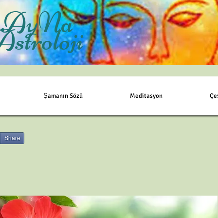
AyNa
Astroloji
Şamanın Sözü
Meditasyon
Çe
Share