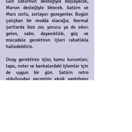
Gün Satürnün desteğiyle başlayacak,
Marsın desteğiyle bitecek. Satürn ve
Mars zorlu, zorlayıcı gezegenler. Bugün
çalışkan bir modda olacağız. Normal
şartlarda bize zor, yorucu ya da sıkıcı
gelen, sabır, dayanıklılık, güç ve
mücadele gerektiren işleri rahatlıkla
halledebiliriz.
Onay gerektiren işler, kamu kurumları,
tapu, noter ve bankalardaki işlemler için
de uygun bir gün. Satürn retro
olduğundan geçmişte eksik yaptığımız
işleri, atladığımız evrak, izin, dilekçe,
başvuru, vergi, harç, ödeme, ceza, iptal,
itiraz gibi süreçleri tamamlamak için de
bugünü değerlendirebiliriz.
Öğlen sonrası daha hızlı ve hareketli
geçebilir. İletişim trafiğinin yoğun
olacağı bu saatlerde bizi harekete