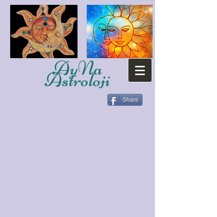
AyNa
Astroloji
Share