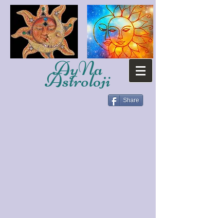
AyNa
Astroloji
Share