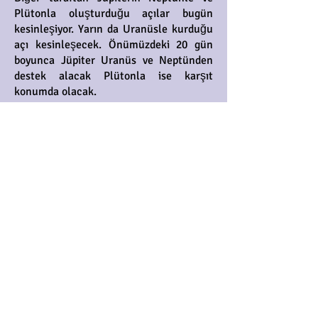
Plütonla oluşturduğu açılar bugün
kesinleşiyor. Yarın da Uranüsle kurduğu
açı kesinleşecek. Önümüzdeki 20 gün
boyunca Jüpiter Uranüs ve Neptünden
destek alacak Plütonla ise karşıt
konumda olacak.
Bir şeylerin kökten değiştiği hızlı,
hareketli günler bizi bekliyor. Değişim
daha çok toplumsal alanda olacak ama
bize de yansıyacak. Jüpiter Aslan
burcunda, yani değişimin yaşandığı
alanlar finans, altın, döviz, uluslararası
ticaret, liderler, iş adamları, tanınmış
kişiler, eğence ve turizm sektörü,
seyahatler ve taşımacılık alanlarında
yaşanabilir. Çok kazananlar, büyük
kaybedenler, bitenler, yitenler, yeni
parlayanlar, paranın, gücün, ünün, tacın
el değiştirmesi… Hayli renkli olayların