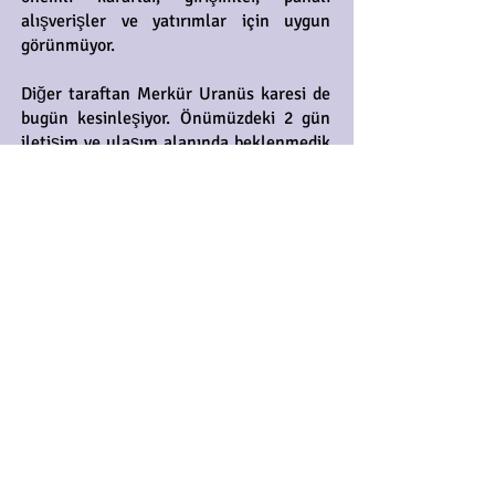
alışverişler ve yatırımlar için uygun
görünmüyor.
Diğer taraftan Merkür Uranüs karesi de
bugün kesinleşiyor. Önümüzdeki 2 gün
iletişim ve ulaşım alanında beklenmedik
gelişmelere, aksaklıklara, plan
değişikliklerine, yol ve hava durumuyla
ilgili sıra dışı durumlara karşı tedbirli
olmak gerekiyor. Randevuların, toplantı
yer ve saatlerinin, yol güzergahının ve
rutin kargolama işlemlerinin
değişebileceğini hesaba katmakta,
işlerimizi son ana bırakmamakta fayda
var. Siber saldırılar yaşanması da
mümkün. Ayrıca bu 2 gün ani çıkışlar,
amacını aşan açıklamalar ve
patavatsızlık kaynaklı sorunlara fazla
açık olacak.