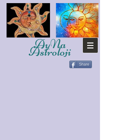
AyNa
Astroloji
Share