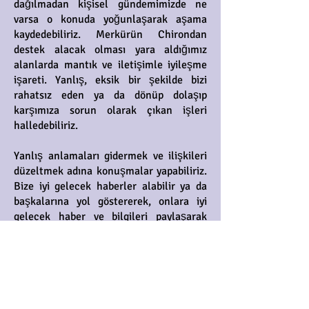
dağılmadan kişisel gündemimizde ne
varsa o konuda yoğunlaşarak aşama
kaydedebiliriz. Merkürün Chirondan
destek alacak olması yara aldığımız
alanlarda mantık ve iletişimle iyileşme
işareti. Yanlış, eksik bir şekilde bizi
rahatsız eden ya da dönüp dolaşıp
karşımıza sorun olarak çıkan işleri
halledebiliriz.
Yanlış anlamaları gidermek ve ilişkileri
düzeltmek adına konuşmalar yapabiliriz.
Bize iyi gelecek haberler alabilir ya da
başkalarına yol göstererek, onlara iyi
gelecek haber ve bilgileri paylaşarak
dolaylı yoldan şifalanabiliriz. Ayrıca
ticari ve finansal alanda işimize
yarayacak, sorunlarımızı çözecek bilgiler
edinebiliriz.
Ancak Ayın Güney Ay Düğümü ile