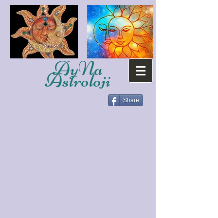
AyNa
Astroloji
Share