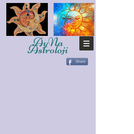
AyNa
Astroloji
Share