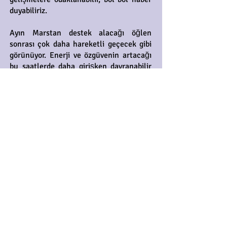
duyabiliriz.
Ayın Marstan destek alacağı öğlen
sonrası çok daha hareketli geçecek gibi
görünüyor. Enerji ve özgüvenin artacağı
bu saatlerde daha girişken davranabilir
ve cesur adımlar atabiliriz. Başladığımız
işlerde de çok daha hızlı ilerleyebilir ve
çabuk sonuç alabiliriz. Normal şartlarda
bize zor gelen, fazla çaba gerektiren,
ayrıca öne çıkmamız, mücadele
etmemiz, rekabete girmemiz gereken iş
ve durumlar için öğlen sonrasını
değerlendirebiliriz. Bu saatlerde
toplumsal alanda da hareketlilik
artabilir, cesur hamleler ve dikkat çekici
açıklamalar gelebilir.
Çiğdem Çiğdemtepe