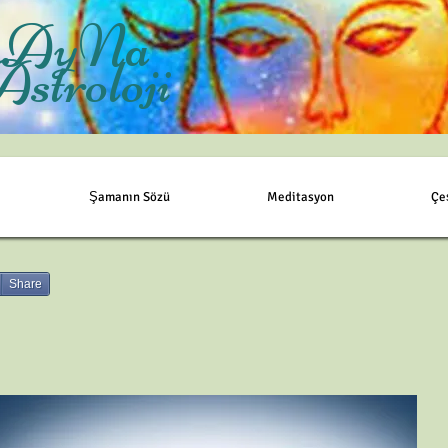
AyNa
Astroloji
Şamanın Sözü
Meditasyon
Çe
Share