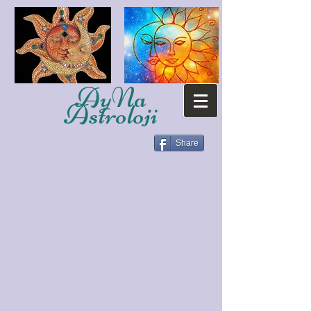
AyNa
Astroloji
Share