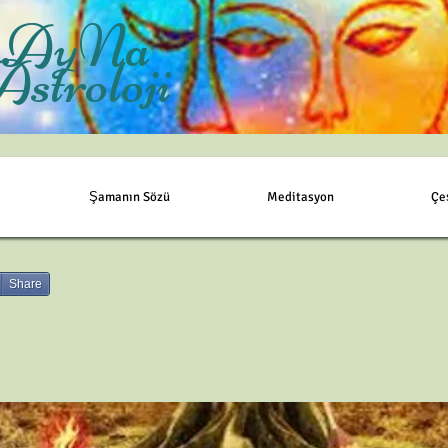
AyNa
Astroloji
Şamanın Sözü
Meditasyon
Çe
Share