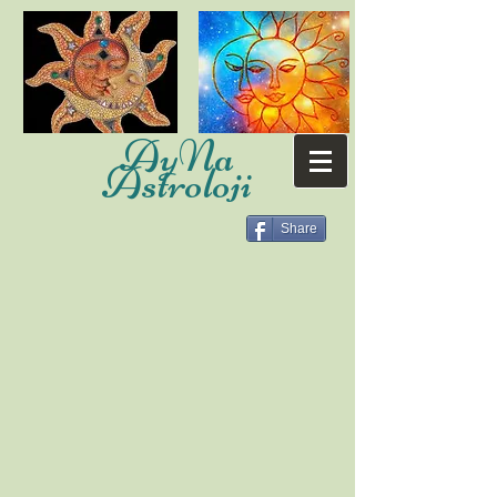
AyNa
Astroloji
Share