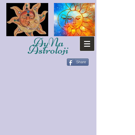
AyNa
Astroloji
Share