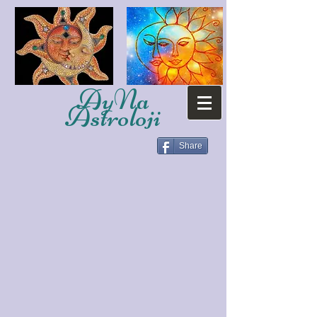
AyNa
Astroloji
Share