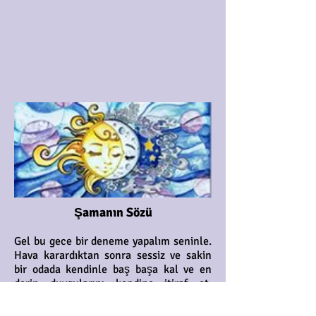
Şamanın Sözü
Gel bu gece bir deneme yapalım seninle.
Hava karardıktan sonra sessiz ve sakin
bir odada kendinle baş başa kal ve en
derin duygularını kendine itiraf et.
Kendine karşı dürüst davranmanın senin
için güvenli olduğunu unutma. Samimi