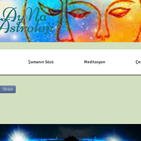
AyNa
Astroloji
Şamanın Sözü
Meditasyon
Çe
Share