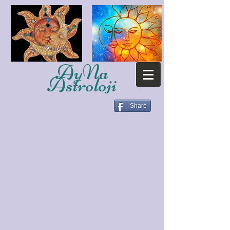
AyNa
Astroloji
Share