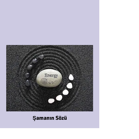
Şamanın Sözü
Bir yüzün ayrılığa, bir yüzün hayata
dönük. Aşk olunca, meşk olunca aklına