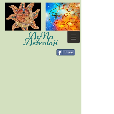
AyNa
Astroloji
Share