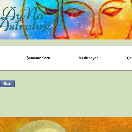
AyNa
Astroloji
Şamanın Sözü
Meditasyon
Çe
Share