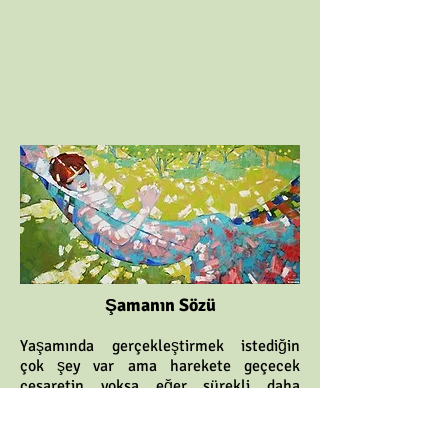
Şamanın Sözü
Yaşamında gerçekleştirmek istediğin
çok şey var ama harekete geçecek
cesaretin yoksa eğer sürekli daha
fazlasını yapmanı söyleyen bir iç ses seni
sürekli rahatsız edecektir. Unutma
hayatta hiçbir şey potansiyele sahip