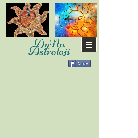
AyNa
Astroloji
Share