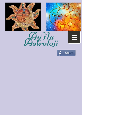
AyNa
Astroloji
Share