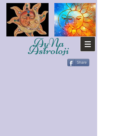
AyNa
Astroloji
Share