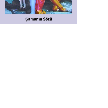
Şamanın Sözü
Uzun zamandır bizi geren, zorlayan
açılar biraz nefes almamıza izin verdi. Bu
güzel dönemi kaçırmamanızı tavsiye
ederim. Yeniay ve sonrası bir kaç gün
dua, esma, meditasyon, mantra ve enerji
çalışmalarıyla bu güzel dönemin
nimetlerinden sizde fayda dileyin.
Yeniayın yenileyen etkilerinden
yararlanmak içinde Moon Mantra
dinleyebilirsiniz.
16 Mayıs 2018
Esin ÖKTEM FIRAT
İleri