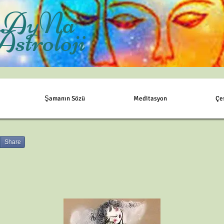
AyNa
Astroloji
Şamanın Sözü
Meditasyon
Çe
Share