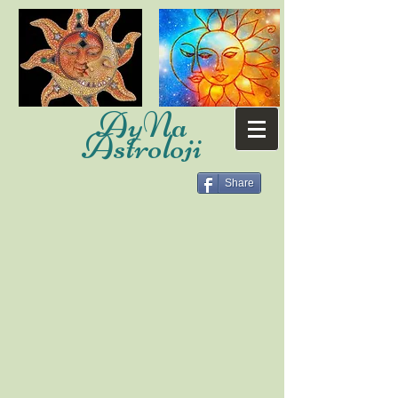
AyNa
Astroloji
Share