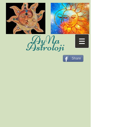
AyNa
Astroloji
Share