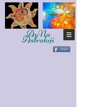
AyNa
Astroloji
Share