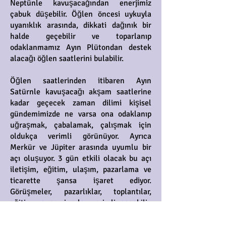
Neptünle kavuşacağından enerjimiz
çabuk düşebilir. Öğlen öncesi uykuyla
uyanıklık arasında, dikkati dağınık bir
halde geçebilir ve toparlanıp
odaklanmamız Ayın Plütondan destek
alacağı öğlen saatlerini bulabilir.
Öğlen saatlerinden itibaren Ayın
Satürnle kavuşacağı akşam saatlerine
kadar geçecek zaman dilimi kişisel
gündemimizde ne varsa ona odaklanıp
uğraşmak, çabalamak, çalışmak için
oldukça verimli görünüyor. Ayrıca
Merkür ve Jüpiter arasında uyumlu bir
açı oluşuyor. 3 gün etkili olacak bu açı
iletişim, eğitim, ulaşım, pazarlama ve
ticarette şansa işaret ediyor.
Görüşmeler, pazarlıklar, toplantılar,
eğitim ve seminerler verimli geçebilir,
işler rahat ilerleyebilir, uygun alım satım
fırsatları çıkabilir ya da kazançlı iş