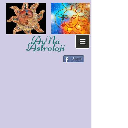
AyNa
Astroloji
Share