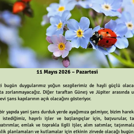
11 Mayıs 2026 – Pazartesi
ği bugün duygularımız yoğun sezgilerimiz de hayli güçlü olacak
 zorlanmayacağız. Diğer taraftan Güneş ve Jüpiter arasında u
vi şans kapılarının açık olacağını gösteriyor.
 bir yapıda yani şans durduk yerde ayağımıza gelmiyor, bizim ha
 istediğimiz, hayırlı işler ve başlangıçlar için, başvurular, ta
atırımlar, emlak ve toprakla ilgili işler, alım satımlar, taşınmalar
inlik planlamaları ve kutlamalar için etkinin zirvede olacağı bu