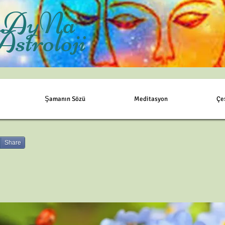
AyNa
Astroloji
Şamanın Sözü
Meditasyon
Çe
Share