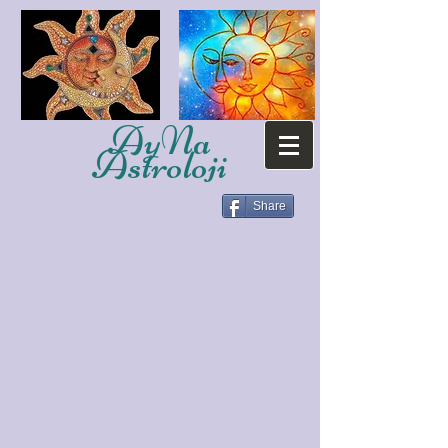
AyNa
Astroloji
Share