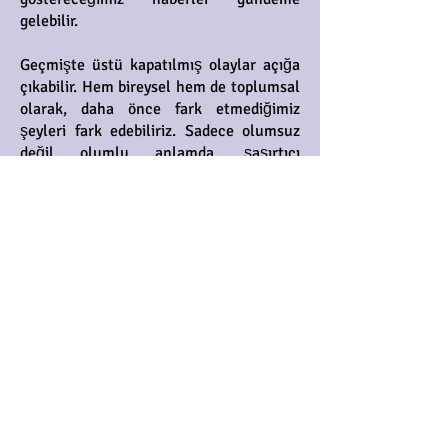
gelebilir.
Geçmişte üstü kapatılmış olaylar açığa
çıkabilir. Hem bireysel hem de toplumsal
olarak, daha önce fark etmediğimiz
şeyleri fark edebiliriz. Sadece olumsuz
değil olumlu anlamda, şaşırtıcı
gelişmeler yaşanması da mümkün.
Sürpriz fırsatlar çıkabilir. Hiç değişmez
sandığımız sıkıntılı bir durum değişebilir.
İlk tepkimiz olumsuz olsa da sonrasında
rahatlama yaşayacağımız durumlar
yaşayabilir ya da zaten içten içe
beklediğimiz bir kriz halini hızla yaşayıp
atlatabiliriz.
Bugünün özelinde Ay, öğlen sonrasına
kadar Venüsle kavuşum halinde olacak
ve Ay Düğümlerinden destek alacak. Bu
saatler ilişkiler açısından verimli ve