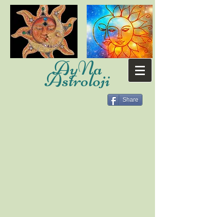
AyNa
Astroloji
Share