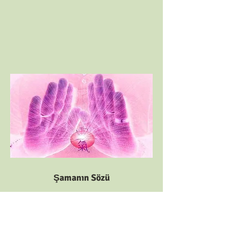
Şamanın Sözü
Hayatına bir göz at istiyorum. Neleri
amaçladın, neler oldu, neler eksik,
nerede doğru yaptın, nerede yanlış?