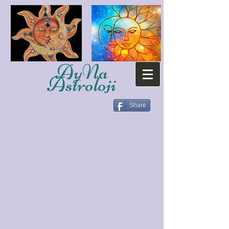
AyNa
Astroloji
Share