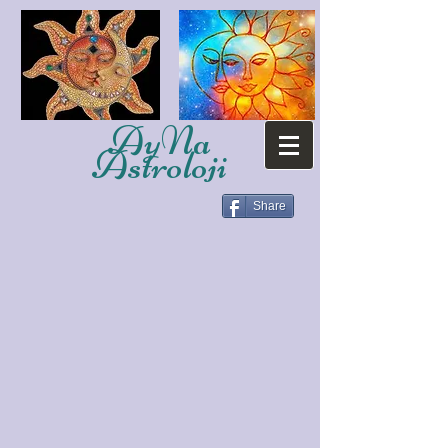
AyNa
Astroloji
Share