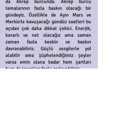
da Akrep burcunda. Akrep burcu
temalarının fazla baskın olacağı bir
gündeyiz. Özellikle de Ayın Mars ve
Merkürle kavuşacağı gündüz saatleri bu
açıdan çok daha dikkat çekici. Enerjik,
kararlı ve net olacağız ama zaman
zaman fazla keskin ve baskın
davranabiliriz. Güçlü sezgilerle yol
alabilir ama şüphelendiğimiz şeyler
varsa emin olana kadar hem şartları
hem de insanları fazla zorlayabiliriz.
Ay öğlen sonrasında Jüpiter ve
Satürnden destek almaya başlayacak,
destek akşam saatlerinde maksimuma
çıkacak. Önemli iş, görüşme, başvuru,
talep ve girişimler, yatırımlar, kaynak
bulmaya yönelik araştırmalar, banka
işlemleri, önemli alım satımlardan basit
alışverişlere kadar tüm maddi ve ticari
işlemler için öğlen sonrası ile akşam