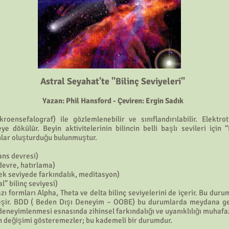
Astral Seyahat'te "Bilinç Seviyeleri"
Yazan: Phil Hansford - Çeviren: Ergin Sadık
kroensefalograf) ile gözlemlenebilir ve sınıflandırılabilir. Elektro
geye dökülür. Beyin aktivitelerinin bilincin belli başlı sevileri iç
anlar oluşturduğu bulunmuştur.
rans devresi)
 devre, hatırlama)
sek seviyede farkındalık, meditasyon)
l” bilinç seviyesi)
ı formları Alpha, Theta ve delta bilinç seviyelerini de içerir. Bu duru
eşir. BDD ( Beden Dışı Deneyim – OOBE) bu durumlarda meydana gelir
deneyimlenmesi esnasında zihinsel farkındalığı ve uyanıklılığı muhafa
an değişimi gösteremezler; bu kademeli bir durumdur.