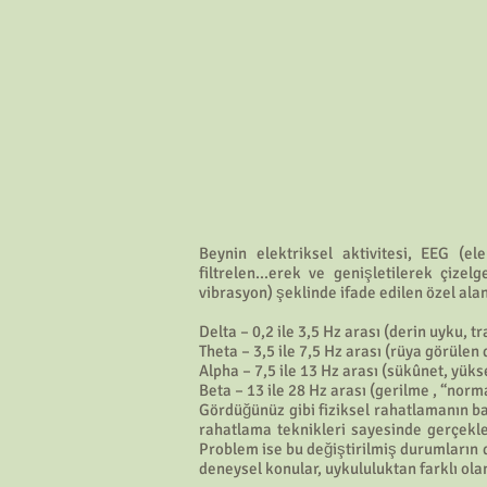
Beynin elektriksel aktivitesi, EEG (ele
filtrelen...erek ve genişletilerek çizel
vibrasyon) şeklinde ifade edilen özel al
Delta – 0,2 ile 3,5 Hz arası (derin uyku, t
Theta – 3,5 ile 7,5 Hz arası (rüya görülen
Alpha – 7,5 ile 13 Hz arası (sükûnet, yük
Beta – 13 ile 28 Hz arası (gerilme , “norma
Gördüğünüz gibi fiziksel rahatlamanın baz
rahatlama teknikleri sayesinde gerçekl
Problem ise bu değiştirilmiş durumların 
deneysel konular, uykululuktan farklı ol