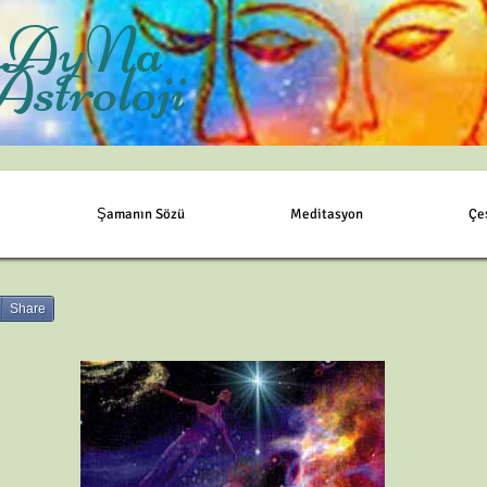
AyNa
Astroloji
Şamanın Sözü
Meditasyon
Çe
Share