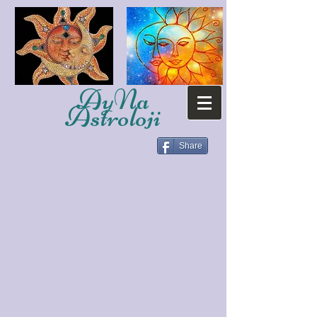
AyNa
Astroloji
Share