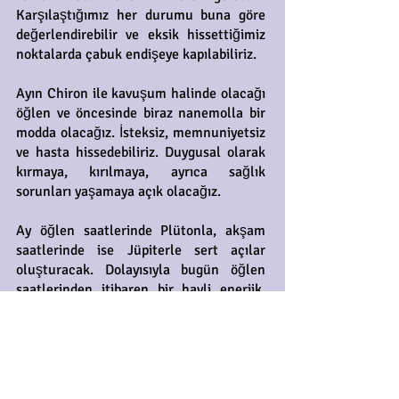
Karşılaştığımız her durumu buna göre
değerlendirebilir ve eksik hissettiğimiz
noktalarda çabuk endişeye kapılabiliriz.
Ayın Chiron ile kavuşum halinde olacağı
öğlen ve öncesinde biraz nanemolla bir
modda olacağız. İsteksiz, memnuniyetsiz
ve hasta hissedebiliriz. Duygusal olarak
kırmaya, kırılmaya, ayrıca sağlık
sorunları yaşamaya açık olacağız.
Ay öğlen saatlerinde Plütonla, akşam
saatlerinde ise Jüpiterle sert açılar
oluşturacak. Dolayısıyla bugün öğlen
saatlerinden itibaren bir hayli enerjik,
hareketli ancak bir o kadar da gergin ve
yönetilmesi zor bir zaman dilimi bizi
bekliyor. Hırsımızı dengeler ve makul
ölçülerde risk alırsak kazançlı çıkabiliriz.
Ama bu biraz zor görünüyor. Hırs,