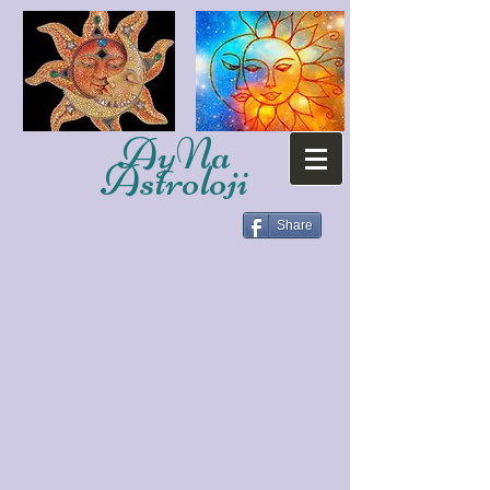
AyNa
Astroloji
Share