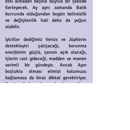
etki almadan başına buyruk bir şekilde
ilerleyecek. Ay aynı zamanda Balık
burcunda olduğundan bugün belirsizlik
ve değişkenlik hali daha da yoğun
olabilir.
İyiciller dediğimiz Venüs ve Jüpiterin
destekleyici çalışacağı, korunma
enerjisinin güçlü, şansın açık olacağı,
işlerin rast gideceği, madden ve manen
verimli bir gündeyiz. Ancak Ayın
boşlukta olması elimizi kolumuzu
bağlamasa da biraz dikkat gerektiriyor.
Bugün olayları akışına bırakıp şartlara
göre hareket etmekte, daha çok
gözlemci olmakta ve mevcut işlerimizle
ilgilenmekte, önemli karar, yatırım ve
yeni başlangıçlar için ise Ayın boşluktan
çıkmasını beklemekte fayda var.
Diğer taraftan Merkür retro hareketini