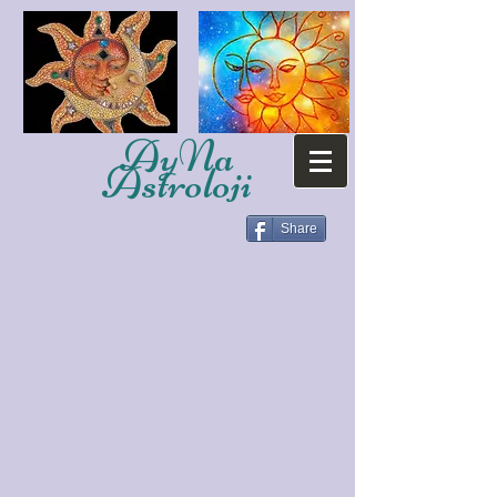
AyNa
Astroloji
Share