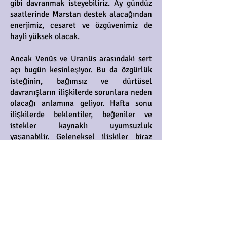
gibi davranmak isteyebiliriz. Ay gündüz
saatlerinde Marstan destek alacağından
enerjimiz, cesaret ve özgüvenimiz de
hayli yüksek olacak.
Ancak Venüs ve Uranüs arasındaki sert
açı bugün kesinleşiyor. Bu da özgürlük
isteğinin, bağımsız ve dürtüsel
davranışların ilişkilerde sorunlara neden
olacağı anlamına geliyor. Hafta sonu
ilişkilerde beklentiler, beğeniler ve
istekler kaynaklı uyumsuzluk
yaşanabilir. Geleneksel ilişkiler biraz
daha fazla etkilenecek gibi görünüyor.
Ayrıca anlık kararlar, flörtöz tavırlar,
şıpsevdilik yeni ilişkilerin kolay
başlamasına fırsat verebilir. Yeni tarz,
yeni imaj belirleme, giyim kuşam ve
alışverişlerde farklı seçimler yapma
cesareti de artabilir. Ancak açının etkisi