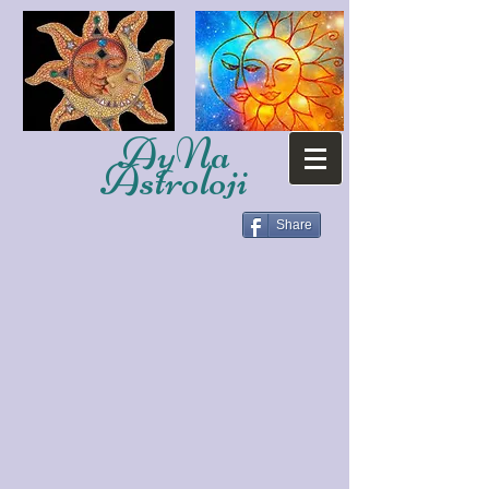
AyNa
Astroloji
Share