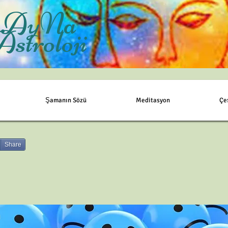
AyNa
Astroloji
Şamanın Sözü
Meditasyon
Çe
Share