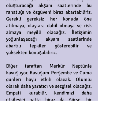
oluşturacağı akşam saatlerinde bu
rahatlığı ve özgüveni biraz abartabiliriz.
Gerekli gereksiz her konuda öne
atılmaya, olaylara dahil olmaya ve risk
almaya meyilli olacağız. İletişimin
yoğunlaşacağı akşam saatlerinde
abartılı tepkiler gösterebilir ve
yüksekten konuşabiliriz.
Diğer taraftan Merkür Neptünle
kavuşuyor. Kavuşum Perşembe ve Cuma
günleri hayli etkili olacak. Olumlu
olarak daha yaratıcı ve sezgisel olacağız.
Empati kurabilir, kendimizi daha
etkileyici hatta biraz da şiirsel bir
şekilde ifade edebiliriz. Mühendislikle ve
tasarımla ilgili işlerde, reklam ve tanıtım
işlerinde, her türlü sunum ve duyuruda
başarı getirebilir.