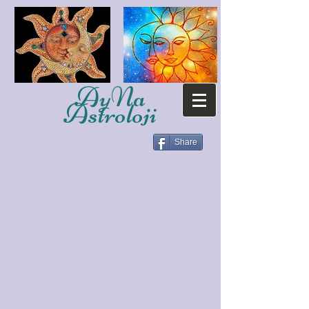
AyNa
Astroloji
Share