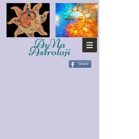
AyNa
Astroloji
Share