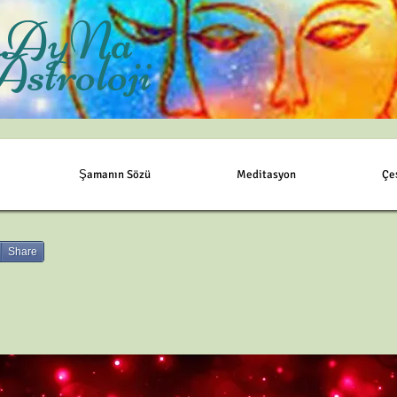
AyNa
Astroloji
Şamanın Sözü
Meditasyon
Çe
Share