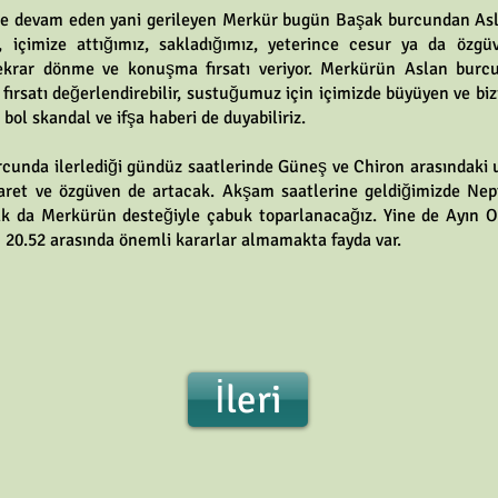
ine devam eden yani gerileyen Merkür bugün Başak burcundan Asla
içimize attığımız, sakladığımız, yeterince cesur ya da özgüv
krar dönme ve konuşma fırsatı veriyor. Merkürün Aslan burc
fırsatı değerlendirebilir, sustuğumuz için içimizde büyüyen ve bi
bol skandal ve ifşa haberi de duyabiliriz.
cunda ilerlediği gündüz saatlerinde Güneş ve Chiron arasındaki u
saret ve özgüven de artacak. Akşam saatlerine geldiğimizde Nept
asak da Merkürün desteğiyle çabuk toparlanacağız. Yine de Ayı
– 20.52 arasında önemli kararlar almamakta fayda var.
İleri